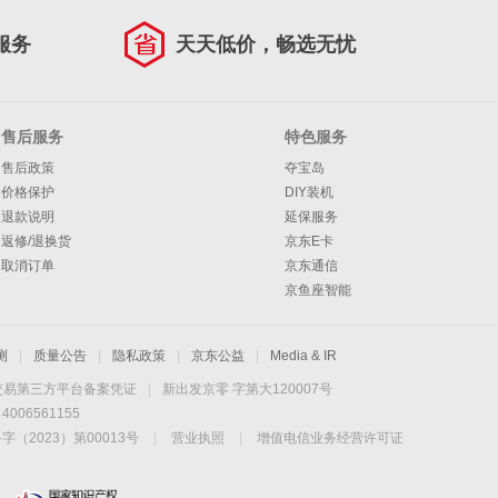
服务
天天低价，畅选无忧
售后服务
特色服务
售后政策
夺宝岛
价格保护
DIY装机
退款说明
延保服务
返修/退换货
京东E卡
取消订单
京东通信
京鱼座智能
测
|
质量公告
|
隐私政策
|
京东公益
|
Media & IR
交易第三方平台备案凭证
|
新出发京零 字第大120007号
06561155
2023）第00013号
|
营业执照
|
增值电信业务经营许可证