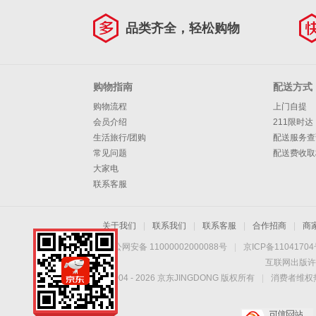
品类齐全，轻松购物
购物指南
配送方式
购物流程
上门自提
会员介绍
211限时达
生活旅行/团购
配送服务查
常见问题
配送费收取
大家电
联系客服
关于我们
|
联系我们
|
联系客服
|
合作招商
|
商
京公网安备 11000002000088号
|
京ICP备1104170
互联网出版许
Copyright © 2004 -
2026
京东JINGDONG 版权所有
|
消费者维权热