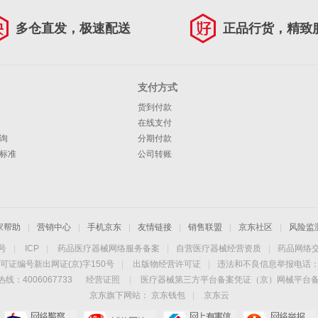
多仓直发，极速配送
正品行货，精致
支付方式
货到付款
在线支付
询
分期付款
标准
公司转账
家帮助
|
营销中心
|
手机京东
|
友情链接
|
销售联盟
|
京东社区
|
风险监
4号
|
ICP
|
药品医疗器械网络服务备案
|
自营医疗器械经营资质
|
药品网络
可证编号新出网证(京)字150号
|
出版物经营许可证
|
违法和不良信息举报电话：40
线：4006067733
经营证照
|
医疗器械第三方平台备案凭证（京）网械平台备字（
京东旗下网站：
京东钱包
|
京东云